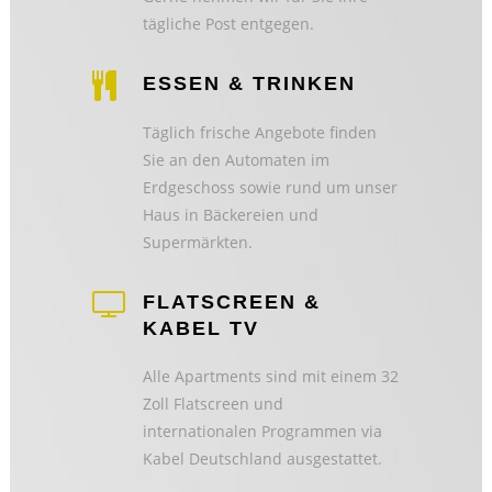
tägliche Post entgegen.
ESSEN & TRINKEN
Täglich frische Angebote finden
Sie an den Automaten im
Erdgeschoss sowie rund um unser
Haus in Bäckereien und
Supermärkten.
FLATSCREEN &
KABEL TV
Alle Apartments sind mit einem 32
Zoll Flatscreen und
internationalen Programmen via
Kabel Deutschland ausgestattet.