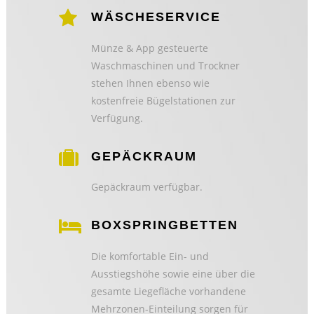
WÄSCHESERVICE
Münze & App gesteuerte
Waschmaschinen und Trockner
stehen Ihnen ebenso wie
kostenfreie Bügelstationen zur
Verfügung.
GEPÄCKRAUM
Gepäckraum verfügbar.
BOXSPRINGBETTEN
Die komfortable Ein- und
Ausstiegshöhe sowie eine über die
gesamte Liegefläche vorhandene
Mehrzonen-Einteilung sorgen für