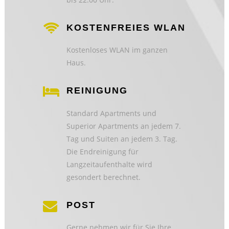
KOSTENFREIES WLAN
Kostenloses WLAN im ganzen
Haus.
REINIGUNG
Standard Apartments und
Superior Apartments an jedem 7.
Tag und Suiten an jedem 3. Tag.
Die Endreinigung für
Langzeitaufenthalte wird
gesondert berechnet.
POST
Gerne nehmen wir für Sie Ihre