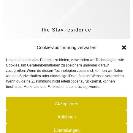
the Stay.residence
Lochhamer Straße 6
Cookie-Zustimmung verwalten
82152 Martinsried
Um dir ein optimales Erlebnis zu bieten, verwenden wir Technologien wie
Cookies, um Geräteinformationen zu speichern und/oder darauf
zuzugreifen. Wenn du diesen Technologien zustimmst, können wir Daten
wie das Surfverhalten oder eindeutige IDs auf dieser Website verarbeiten.
Wenn du deine Zustimmung nicht erteilst oder zurückziehst, können
bestimmte Merkmale und Funktionen beeinträchtigt werden.
Telefon: +49 89 89745480
Fax: +49 89 897454817
Akzeptieren
Ablehnen
E-Mail: info@thestayresidence.de
Einstellungen
Internet: www.thestayresidence.de