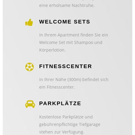
eine erholsame Nachtruhe.
WELCOME SETS
In Ihrem Apartment finden Sie ein
Welcome Set mit Shampoo und
Körperlotion.
FITNESSCENTER
In Ihrer Nähe (300m) befindet sich
ein Fitnesscenter.
PARKPLÄTZE
Kostenlose Parkplätze und
gebührenpflichtige Tiefgarage
stehen zur Verfügung.