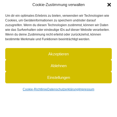
Cookie-Zustimmung verwalten
82152 Martinsried
Um dir ein optimales Erlebnis zu bieten, verwenden wir Technologien wie
Cookies, um Geräteinformationen zu speichern und/oder darauf
zuzugreifen. Wenn du diesen Technologien zustimmst, können wir Daten
wie das Surfverhalten oder eindeutige IDs auf dieser Website verarbeiten.
Wenn du deine Zustimmung nicht erteilst oder zurückziehst, können
bestimmte Merkmale und Funktionen beeinträchtigt werden.
Telefon: +49 89 89745480
Fax: +49 89 897454817
Akzeptieren
Ablehnen
E-Mail: info@thestayresidence.de
Einstellungen
Internet: www.thestayresidence.de
Cookie-Richtlinie
Datenschutzerklärung
Impressum
© Gebrüder Rötzer GmbH & Co. KG -
Impressum
|
AGB
|
Datenschutzerklärung
|
Cookies