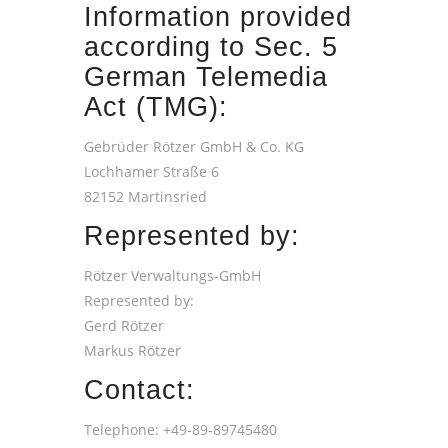
Information provided
according to Sec. 5
German Telemedia
Act (TMG):
Gebrüder Rötzer GmbH & Co. KG
Lochhamer Straße 6
82152 Martinsried
Represented by:
Rötzer Verwaltungs-GmbH
Represented by:
Gerd Rötzer
Markus Rötzer
Contact:
Telephone: +49-89-89745480